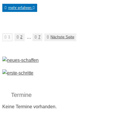
mehr erfahren
Seitennummerierung
…
Seite
Seite
Seite
1
2
7
Nächste Seite
der
Beiträge
Termine
Keine Termine vorhanden.