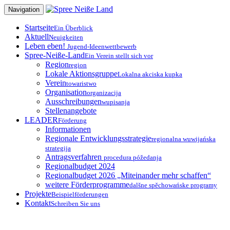
Zum
Navigation
Inhalt
springen
Startseite
Ein Überblick
Aktuell
Neuigkeiten
Leben eben!
Jugend-Ideenwettbewerb
Spree-Neiße-Land
Ein Verein stellt sich vor
Region
region
Lokale Aktionsgruppe
Lokalna akciska kupka
Verein
towaristwo
Organisation
organizacija
Ausschreibungen
wupisanja
Stellenangebote
LEADER
Förderung
Informationen
Regionale Entwicklungsstrategie
regionalna wuwijańska
strategija
Antragsverfahren
procedura póžedanja
Regionalbudget 2024
Regionalbudget 2026 „Miteinander mehr schaffen“
weitere Förderprogramme
dalšne spěchowańske programy
Projekte
Beispielförderungen
Kontakt
Schreiben Sie uns