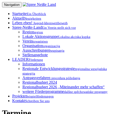
Zum
Navigation
Inhalt
springen
Startseite
Ein Überblick
Aktuell
Neuigkeiten
Leben eben!
Jugend-Ideenwettbewerb
Spree-Neiße-Land
Ein Verein stellt sich vor
Region
region
Lokale Aktionsgruppe
Lokalna akciska kupka
Verein
towaristwo
Organisation
organizacija
Ausschreibungen
wupisanja
Stellenangebote
LEADER
Förderung
Informationen
Regionale Entwicklungsstrategie
regionalna wuwijańska
strategija
Antragsverfahren
procedura póžedanja
Regionalbudget 2024
Regionalbudget 2026 „Miteinander mehr schaffen“
weitere Förderprogramme
dalšne spěchowańske programy
Projekte
Beispielförderungen
Kontakt
Schreiben Sie uns
Termine