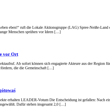
Leben eben!“ ruft die Lokale Aktionsgruppe (LAG) Spree-Neiße-Land 
 „Junge Menschen sprühen vor Ideen […]
e vor Ort
jektaufruf. Ab sofort können sich engagierte Akteure aus der Region fü
 fördern, die die Gemeinschaft […]
ugótowaś
ojekte erhalten LEADER-Votum Die Entscheidung ist gefallen: Nach ei
usgewählt. Dafür stehen insgesamt 2,0 […]