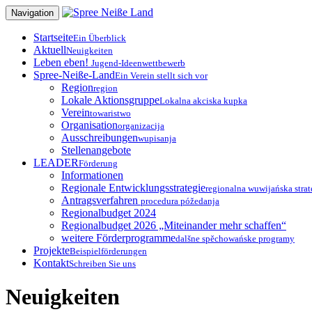
Zum
Navigation
Inhalt
springen
Startseite
Ein Überblick
Aktuell
Neuigkeiten
Leben eben!
Jugend-Ideenwettbewerb
Spree-Neiße-Land
Ein Verein stellt sich vor
Region
region
Lokale Aktionsgruppe
Lokalna akciska kupka
Verein
towaristwo
Organisation
organizacija
Ausschreibungen
wupisanja
Stellenangebote
LEADER
Förderung
Informationen
Regionale Entwicklungsstrategie
regionalna wuwijańska strat
Antragsverfahren
procedura póžedanja
Regionalbudget 2024
Regionalbudget 2026 „Miteinander mehr schaffen“
weitere Förderprogramme
dalšne spěchowańske programy
Projekte
Beispielförderungen
Kontakt
Schreiben Sie uns
Neuigkeiten