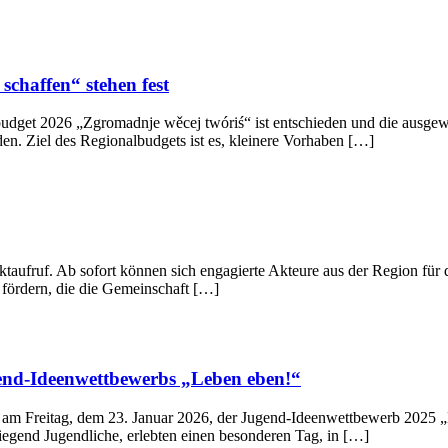
chaffen“ stehen fest
dget 2026 „Zgromadnje wěcej twóriś“ ist entschieden und die ausgewä
den. Ziel des Regionalbudgets ist es, kleinere Vorhaben […]
ktaufruf. Ab sofort können sich engagierte Akteure aus der Region für
 fördern, die die Gemeinschaft […]
gend-Ideenwettbewerbs „Leben eben!“
de am Freitag, dem 23. Januar 2026, der Jugend-Ideenwettbewerb 2025
iegend Jugendliche, erlebten einen besonderen Tag, in […]