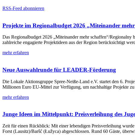
RSS-Feed abonnieren
Projekte im Regionalbudget 2026 „Miteinander mehr s
Das Regionalbudget 2026 „Miteinander mehr schaffen“/Regionalny bu
zahlreiche engagierte Projektideen aus der Region berücksichtigt wer
mehr erfahren
Neue Auswahlrunde für LEADER-Förderung
Die Lokale Aktionsgruppe Spree-Neiße-Land e.V. startet den 6. Proje
Millionen Euro EU-Mittel zur Verfügung, um nachhaltige Projekte zu
mehr erfahren
Junge Ideen im Mittelpunkt: Preisverleihung des Ju
Zeit für einen Rückblick: Mit einer lebendigen Preisverleihung wur
Forst (Lausitz)/Baršć (Łužyca) abgeschlossen. Rund 60 Gäste, überw