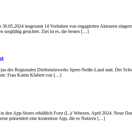
.05.2024 insgesamt 14 Vorhaben von engagierten Akteuren eingereich
orgfältig gesichtet. Ziel ist es, die besten […]
mt
 wjas des Regionalen Dörfernetzwerks Spree-Neiße-Land statt. Der S
e: Frau Katrin Klubert von […]
un in den App-Stores erhältlich Forst (L.)/ Wriezen, April 2024. Neue
ne präsentiert eine kostenlose App, die es Nutzern […]