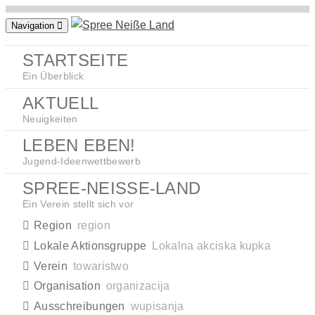
Zum
Navigation
Inhalt
springen
STARTSEITE
Ein Überblick
AKTUELL
Neuigkeiten
LEBEN EBEN!
Jugend-Ideenwettbewerb
SPREE-NEISSE-LAND
Ein Verein stellt sich vor
Region
region
Lokale Aktionsgruppe
Lokalna akciska kupka
Verein
towaristwo
Organisation
organizacija
Ausschreibungen
wupisanja