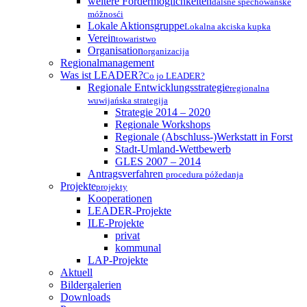
weitere Fördermöglichkeiten
dalšne spěchowańske
móžnosći
Lokale Aktionsgruppe
Lokalna akciska kupka
Verein
towaristwo
Organisation
organizacija
Regionalmanagement
Was ist LEADER?
Co jo LEADER?
Regionale Entwicklungsstrategie
regionalna
wuwijańska strategija
Strategie 2014 – 2020
Regionale Workshops
Regionale (Abschluss-)Werkstatt in Forst
Stadt-Umland-Wettbewerb
GLES 2007 – 2014
Antragsverfahren
procedura póžedanja
Projekte
projekty
Kooperationen
LEADER-Projekte
ILE-Projekte
privat
kommunal
LAP-Projekte
Aktuell
Bildergalerien
Downloads