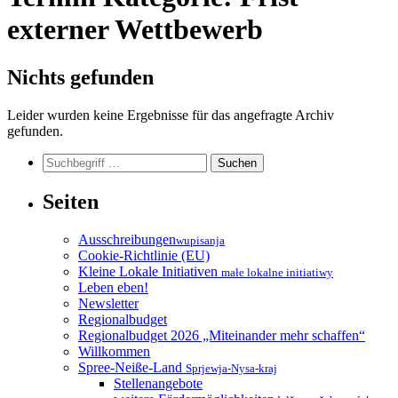
externer Wettbewerb
Nichts gefunden
Leider wurden keine Ergebnisse für das angefragte Archiv
gefunden.
Suchen
Suchen
Seiten
Ausschreibungen
wupisanja
Cookie-Richtlinie (EU)
Kleine Lokale Initiativen
małe lokalne initiatiwy
Leben eben!
Newsletter
Regionalbudget
Regionalbudget 2026 „Miteinander mehr schaffen“
Willkommen
Spree-Neiße-Land
Sprjewja-Nysa-kraj
Stellenangebote