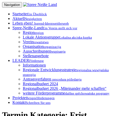
Zum
Navigation
Inhalt
springen
Startseite
Ein Überblick
Aktuell
Neuigkeiten
Leben eben!
Jugend-Ideenwettbewerb
Spree-Neiße-Land
Ein Verein stellt sich vor
Region
region
Lokale Aktionsgruppe
Lokalna akciska kupka
Verein
towaristwo
Organisation
organizacija
Ausschreibungen
wupisanja
Stellenangebote
LEADER
Förderung
Informationen
Regionale Entwicklungsstrategie
regionalna wuwijańska
strategija
Antragsverfahren
procedura póžedanja
Regionalbudget 2024
Regionalbudget 2026 „Miteinander mehr schaffen“
weitere Förderprogramme
dalšne spěchowańske programy
Projekte
Beispielförderungen
Kontakt
Schreiben Sie uns
Termin Kategorie:
Frist