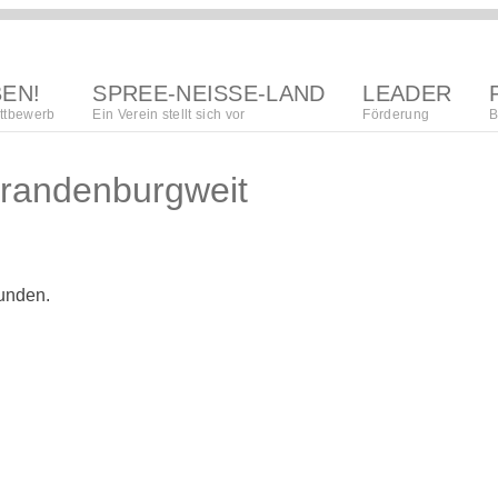
BEN!
SPREE-NEISSE-LAND
LEADER
ttbewerb
Ein Verein stellt sich vor
Förderung
B
region
Brandenburgweit
Lokalna akciska
kupka
regionalna
wuwijańska
towaristwo
strategija
funden.
organizacija
procedura
póžedanja
wupisanja