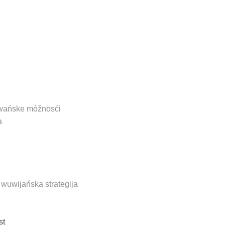
dalšne
spěchowańsk
programy
wańske móžnosći
a
 wuwijańska strategija
st