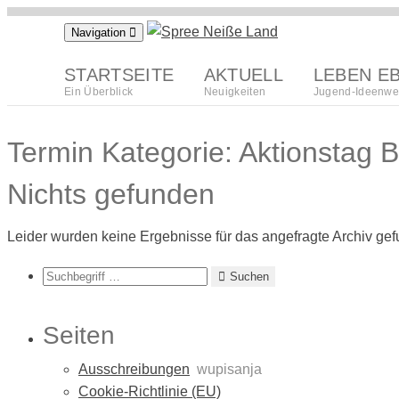
Zum
Navigation
Inhalt
springen
STARTSEITE
AKTUELL
LEBEN E
Ein Überblick
Neuigkeiten
Jugend-Ideenwe
Termin Kategorie:
Aktionstag 
Nichts gefunden
Leider wurden keine Ergebnisse für das angefragte Archiv ge
Suchen
Suchen
Seiten
Ausschreibungen
wupisanja
Cookie-Richtlinie (EU)