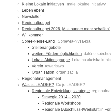
Kleine Lokale Initiativen
małe lokalne initiatiwy
Leben eben!
Newsletter
Regionalbudget
Regionalbudget 2026 „Miteinander mehr schaffen“
Willkommen
Spree-Neiße-Land
Sprjewja-Nysa-kraj
Stellenangebote
weitere Fördermöglichkeiten
dalšne spěcho
Lokale Aktionsgruppe
Lokalna akciska kupk
Verein
towaristwo
Organisation
organizacija
Regionalmanagement
Was ist LEADER?
Co jo LEADER?
Regionale Entwicklungsstrategie
regionalna
Strategie 2014 – 2020
Regionale Workshops
Regionale (Abschluss-)Werkstatt in For