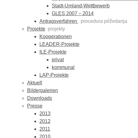
Stadt-Umland-Wettbewerb
GLES 2007 – 2014
Antragsverfahren
procedura póžedanja
Projekte
projekty
Kooperationen
LEADER-Projekte
ILE-Projekte
privat
kommunal
LAP-Projekte
Aktuell
Bildergalerien
Downloads
Presse
2013
2012
2011
2010