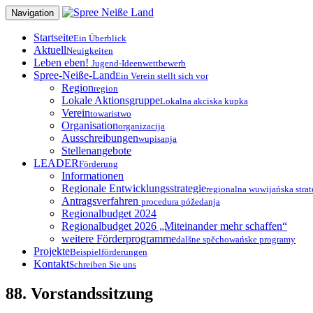
Zum
Navigation
Inhalt
springen
Startseite
Ein Überblick
Aktuell
Neuigkeiten
Leben eben!
Jugend-Ideenwettbewerb
Spree-Neiße-Land
Ein Verein stellt sich vor
Region
region
Lokale Aktionsgruppe
Lokalna akciska kupka
Verein
towaristwo
Organisation
organizacija
Ausschreibungen
wupisanja
Stellenangebote
LEADER
Förderung
Informationen
Regionale Entwicklungsstrategie
regionalna wuwijańska strat
Antragsverfahren
procedura póžedanja
Regionalbudget 2024
Regionalbudget 2026 „Miteinander mehr schaffen“
weitere Förderprogramme
dalšne spěchowańske programy
Projekte
Beispielförderungen
Kontakt
Schreiben Sie uns
88. Vorstandssitzung