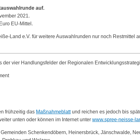
ktauswahlrunde auf.
ovember 2021.
Euro EU-Mittel.
dalšne
spěchowańsk
ße-Land e.V. für weitere Auswahlrunden nur noch Restmittel a
programy
s der vier Handlungsfelder der Regionalen Entwicklungsstrateg
ment
n frühzeitig das
Maßnahmeblatt
und reichen es jedoch bis spä
iter unten oder können im Internet unter
www.spree-neisse-la
Gemeinden Schenkendöbern, Heinersbrück, Jänschwalde, Neu