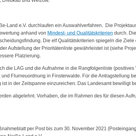
rg, Drebkau und Welzow.
-Land e.V. durchlaufen ein Auswahlverfahren. Die Projektausw
 Bewertung anhand von
Mindest- und Qualitätskriterien
durch. Die 
cheidungsfindung. Die elf Qualitätskriterien spiegeln die Ziel
der Aufstellung der Prioritätenliste gewährleistet ist (siehe Proj
ssere Platzierung.
 die LAG und die Aufnahme in die Rangfolgenliste (positives V
 und Flurneuordnung in Finsterwalde. Für die Antragstellung b
 ist in der Zeitspanne einzureichen. Das Landesamt bewilligt b
 werden abgelehnt. Vorhaben, die im Rahmen des für diesen Aufr
aßnahmeblatt per Post bis zum 30. November 2021 (Posteingang!