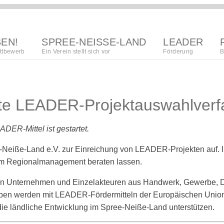
BEN!
SPREE-NEISSE-LAND
LEADER
ttbewerb
Ein Verein stellt sich vor
Förderung
B
region
Lokalna akciska
ste LEADER-Projektauswahlverf
kupka
regionalna
wuwijańska
towaristwo
ADER-Mittel ist gestartet.
strategija
ee-Neiße-Land e.V. zur Einreichung von LEADER-Projekten auf. 
organizacija
procedura
vom Regionalmanagement beraten lassen.
póžedanja
ren Unternehmen und Einzelakteuren aus Handwerk, Gewerbe, 
wupisanja
n werden mit LEADER-Fördermitteln der Europäischen Union real
ie ländliche Entwicklung im Spree-Neiße-Land unterstützen.