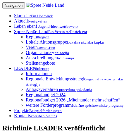
Zum
Navigation
Inhalt
springen
Startseite
Ein Überblick
Aktuell
Neuigkeiten
Leben eben!
Jugend-Ideenwettbewerb
Spree-Neiße-Land
Ein Verein stellt sich vor
Region
region
Lokale Aktionsgruppe
Lokalna akciska kupka
Verein
towaristwo
Organisation
organizacija
Ausschreibungen
wupisanja
Stellenangebote
LEADER
Förderung
Informationen
Regionale Entwicklungsstrategie
regionalna wuwijańska
strategija
Antragsverfahren
procedura póžedanja
Regionalbudget 2024
Regionalbudget 2026 „Miteinander mehr schaffen“
weitere Förderprogramme
dalšne spěchowańske programy
Projekte
Beispielförderungen
Kontakt
Schreiben Sie uns
Richtlinie LEADER veröffentlicht