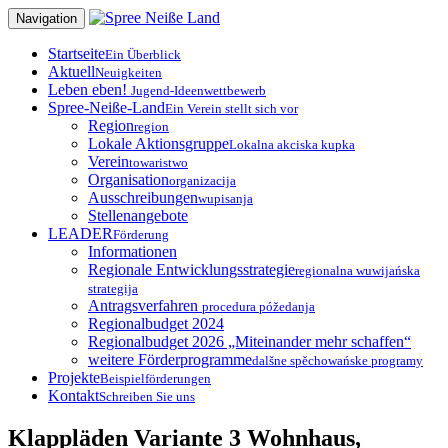
Zum
Navigation
Inhalt
springen
Startseite
Ein Überblick
Aktuell
Neuigkeiten
Leben eben!
Jugend-Ideenwettbewerb
Spree-Neiße-Land
Ein Verein stellt sich vor
Region
region
Lokale Aktionsgruppe
Lokalna akciska kupka
Verein
towaristwo
Organisation
organizacija
Ausschreibungen
wupisanja
Stellenangebote
LEADER
Förderung
Informationen
Regionale Entwicklungsstrategie
regionalna wuwijańska
strategija
Antragsverfahren
procedura póžedanja
Regionalbudget 2024
Regionalbudget 2026 „Miteinander mehr schaffen“
weitere Förderprogramme
dalšne spěchowańske programy
Projekte
Beispielförderungen
Kontakt
Schreiben Sie uns
Klappläden Variante 3 Wohnhaus,