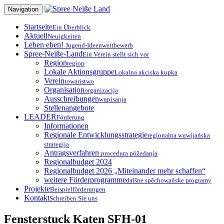
Zum
Navigation
Inhalt
springen
Startseite
Ein Überblick
Aktuell
Neuigkeiten
Leben eben!
Jugend-Ideenwettbewerb
Spree-Neiße-Land
Ein Verein stellt sich vor
Region
region
Lokale Aktionsgruppe
Lokalna akciska kupka
Verein
towaristwo
Organisation
organizacija
Ausschreibungen
wupisanja
Stellenangebote
LEADER
Förderung
Informationen
Regionale Entwicklungsstrategie
regionalna wuwijańska
strategija
Antragsverfahren
procedura póžedanja
Regionalbudget 2024
Regionalbudget 2026 „Miteinander mehr schaffen“
weitere Förderprogramme
dalšne spěchowańske programy
Projekte
Beispielförderungen
Kontakt
Schreiben Sie uns
Fensterstuck Katen SFH-01