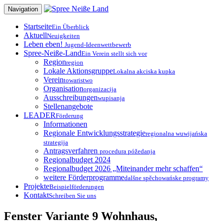
Zum
Navigation
Inhalt
springen
Startseite
Ein Überblick
Aktuell
Neuigkeiten
Leben eben!
Jugend-Ideenwettbewerb
Spree-Neiße-Land
Ein Verein stellt sich vor
Region
region
Lokale Aktionsgruppe
Lokalna akciska kupka
Verein
towaristwo
Organisation
organizacija
Ausschreibungen
wupisanja
Stellenangebote
LEADER
Förderung
Informationen
Regionale Entwicklungsstrategie
regionalna wuwijańska
strategija
Antragsverfahren
procedura póžedanja
Regionalbudget 2024
Regionalbudget 2026 „Miteinander mehr schaffen“
weitere Förderprogramme
dalšne spěchowańske programy
Projekte
Beispielförderungen
Kontakt
Schreiben Sie uns
Fenster Variante 9 Wohnhaus,