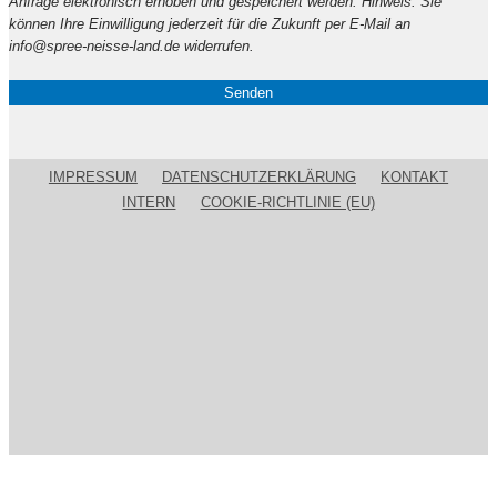
Anfrage elektronisch erhoben und gespeichert werden. Hinweis: Sie
Feld
können Ihre Einwilligung jederzeit für die Zukunft per E-Mail an
leer.
info@spree-neisse-land.de widerrufen.
IMPRESSUM
DATENSCHUTZERKLÄRUNG
KONTAKT
INTERN
COOKIE-RICHTLINIE (EU)