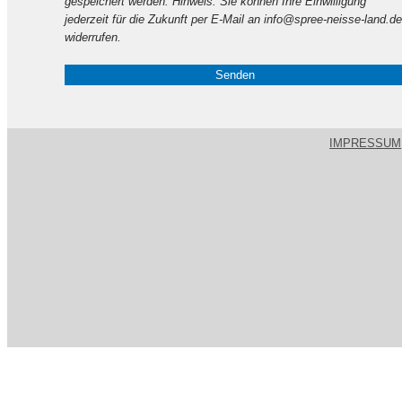
gespeichert werden. Hinweis: Sie können Ihre Einwilligung
leer.
jederzeit für die Zukunft per E-Mail an info@spree-neisse-land.de
widerrufen.
IMPRESSUM