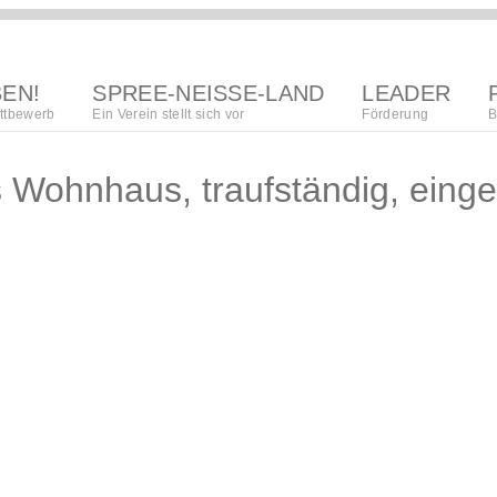
BEN!
SPREE-NEISSE-LAND
LEADER
ttbewerb
Ein Verein stellt sich vor
Förderung
B
region
s Wohnhaus, traufständig, eing
Lokalna akciska
kupka
regionalna
wuwijańska
towaristwo
strategija
organizacija
procedura
póžedanja
wupisanja