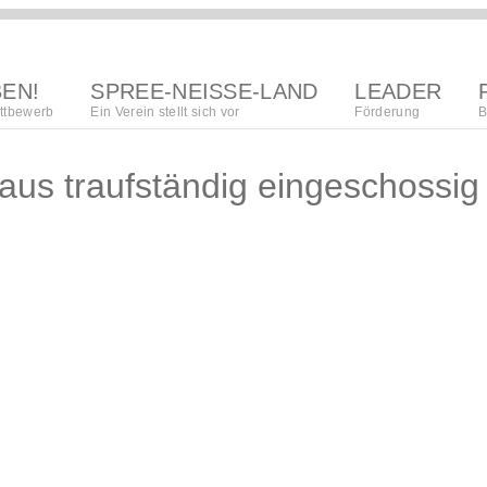
BEN!
SPREE-NEISSE-LAND
LEADER
ttbewerb
Ein Verein stellt sich vor
Förderung
B
region
aus traufständig eingeschossi
Lokalna akciska
kupka
regionalna
wuwijańska
towaristwo
strategija
organizacija
procedura
póžedanja
wupisanja