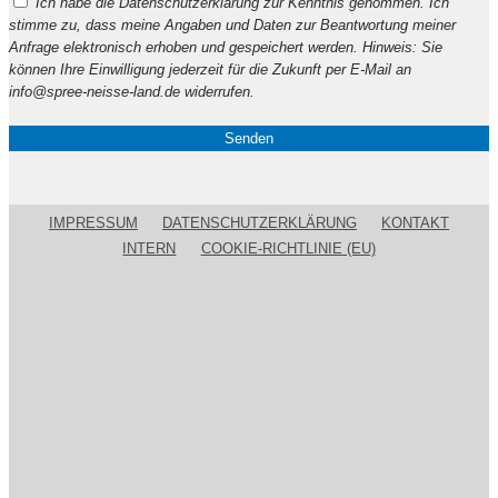
Ich habe die Datenschutzerklärung zur Kenntnis genommen. Ich
lasse
stimme zu, dass meine Angaben und Daten zur Beantwortung meiner
dieses
Anfrage elektronisch erhoben und gespeichert werden. Hinweis: Sie
Feld
können Ihre Einwilligung jederzeit für die Zukunft per E-Mail an
leer.
info@spree-neisse-land.de widerrufen.
IMPRESSUM
DATENSCHUTZERKLÄRUNG
KONTAKT
INTERN
COOKIE-RICHTLINIE (EU)