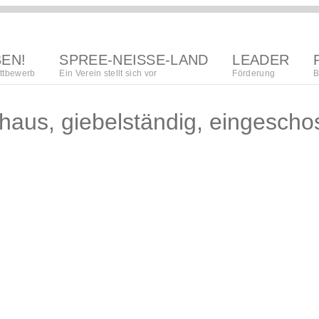
BEN!
SPREE-NEISSE-LAND
LEADER
ttbewerb
Ein Verein stellt sich vor
Förderung
B
region
aus, giebelständig, eingesch
Lokalna akciska
kupka
regionalna
wuwijańska
towaristwo
strategija
organizacija
procedura
póžedanja
wupisanja