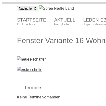
Zum
Navigation
Inhalt
springen
STARTSEITE
AKTUELL
LEBEN E
Ein Überblick
Neuigkeiten
Jugend-Ideenwe
Fenster Variante 16 Wohnh
Termine
Keine Termine vorhanden.