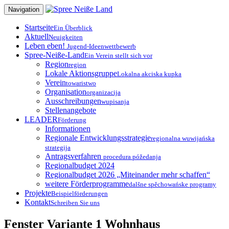
Zum
Navigation
Inhalt
springen
Startseite
Ein Überblick
Aktuell
Neuigkeiten
Leben eben!
Jugend-Ideenwettbewerb
Spree-Neiße-Land
Ein Verein stellt sich vor
Region
region
Lokale Aktionsgruppe
Lokalna akciska kupka
Verein
towaristwo
Organisation
organizacija
Ausschreibungen
wupisanja
Stellenangebote
LEADER
Förderung
Informationen
Regionale Entwicklungsstrategie
regionalna wuwijańska
strategija
Antragsverfahren
procedura póžedanja
Regionalbudget 2024
Regionalbudget 2026 „Miteinander mehr schaffen“
weitere Förderprogramme
dalšne spěchowańske programy
Projekte
Beispielförderungen
Kontakt
Schreiben Sie uns
Fenster Variante 1 Wohnhaus