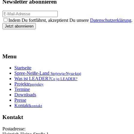
Newsletter abonnieren
Indem Du fortfährst, akzeptierst Du unsere
Datenschutzerklärung
.
Menu
Startseite
Spree-Neiße-Land
Sprjewja-Nysa-kraj
Was ist LEADER?
Co jo LEADER?
Projekte
projekty
Termine
Downloads
Presse
Kontakt
kontakt
Kontakt
Postadresse: