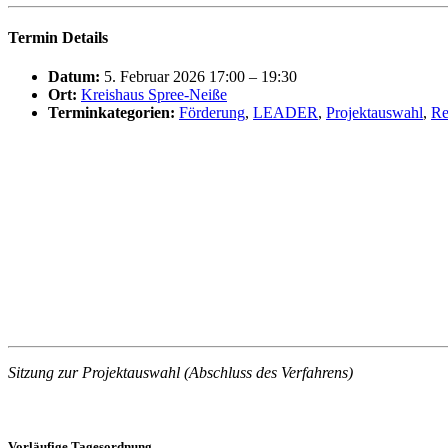
Termin Details
Datum:
5. Februar 2026 17:00
–
19:30
Ort:
Kreishaus Spree-Neiße
Terminkategorien:
Förderung
,
LEADER
,
Projektauswahl
,
Re
Sitzung zur Projektauswahl (Abschluss des Verfahrens)
Vorläufige Tagesordnung