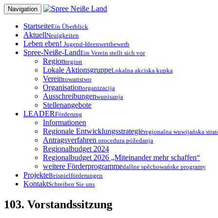
Zum
Navigation
Inhalt
springen
Startseite
Ein Überblick
Aktuell
Neuigkeiten
Leben eben!
Jugend-Ideenwettbewerb
Spree-Neiße-Land
Ein Verein stellt sich vor
Region
region
Lokale Aktionsgruppe
Lokalna akciska kupka
Verein
towaristwo
Organisation
organizacija
Ausschreibungen
wupisanja
Stellenangebote
LEADER
Förderung
Informationen
Regionale Entwicklungsstrategie
regionalna wuwijańska strat
Antragsverfahren
procedura póžedanja
Regionalbudget 2024
Regionalbudget 2026 „Miteinander mehr schaffen“
weitere Förderprogramme
dalšne spěchowańske programy
Projekte
Beispielförderungen
Kontakt
Schreiben Sie uns
103. Vorstandssitzung