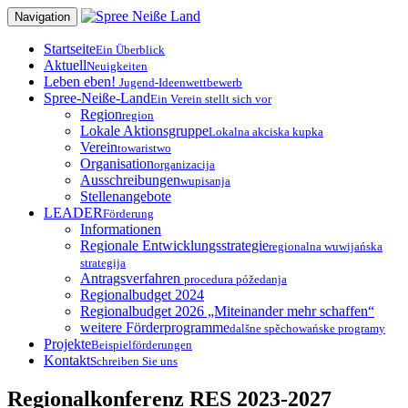
Zum
Navigation
Inhalt
springen
Startseite
Ein Überblick
Aktuell
Neuigkeiten
Leben eben!
Jugend-Ideenwettbewerb
Spree-Neiße-Land
Ein Verein stellt sich vor
Region
region
Lokale Aktionsgruppe
Lokalna akciska kupka
Verein
towaristwo
Organisation
organizacija
Ausschreibungen
wupisanja
Stellenangebote
LEADER
Förderung
Informationen
Regionale Entwicklungsstrategie
regionalna wuwijańska
strategija
Antragsverfahren
procedura póžedanja
Regionalbudget 2024
Regionalbudget 2026 „Miteinander mehr schaffen“
weitere Förderprogramme
dalšne spěchowańske programy
Projekte
Beispielförderungen
Kontakt
Schreiben Sie uns
Regionalkonferenz RES 2023-2027