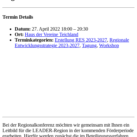
Termin Details
Datum:
27. April 2022 18:00
–
20:30
Ort:
Haus der Vereine Teichland
Terminkategorien:
Erstellung RES 2023-2027
,
Regionale
Entwicklungsstrategie 2023-2027
,
Tagung
,
Workshop
Bei der Regionalkonferenz möchten wir gemeinsam mit Ihnen ein
Leitbild für die LEADER-Region in der kommenden Förderperiode
erarbeiten. Hierfür werden zunächst die im Beteiligungsverfahren