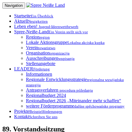
Zum
Navigation
Inhalt
springen
Startseite
Ein Überblick
Aktuell
Neuigkeiten
Leben eben!
Jugend-Ideenwettbewerb
Spree-Neiße-Land
Ein Verein stellt sich vor
Region
region
Lokale Aktionsgruppe
Lokalna akciska kupka
Verein
towaristwo
Organisation
organizacija
Ausschreibungen
wupisanja
Stellenangebote
LEADER
Förderung
Informationen
Regionale Entwicklungsstrategie
regionalna wuwijańska
strategija
Antragsverfahren
procedura póžedanja
Regionalbudget 2024
Regionalbudget 2026 „Miteinander mehr schaffen“
weitere Förderprogramme
dalšne spěchowańske programy
Projekte
Beispielförderungen
Kontakt
Schreiben Sie uns
89. Vorstandssitzung