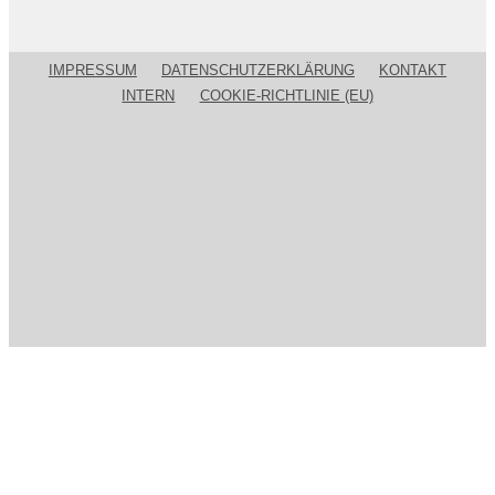
IMPRESSUM
DATENSCHUTZERKLÄRUNG
KONTAKT
INTERN
COOKIE-RICHTLINIE (EU)