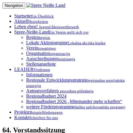
Zum
Navigation
Inhalt
springen
Startseite
Ein Überblick
Aktuell
Neuigkeiten
Leben eben!
Jugend-Ideenwettbewerb
Spree-Neiße-Land
Ein Verein stellt sich vor
Region
region
Lokale Aktionsgruppe
Lokalna akciska kupka
Verein
towaristwo
Organisation
organizacija
Ausschreibungen
wupisanja
Stellenangebote
LEADER
Förderung
Informationen
Regionale Entwicklungsstrategie
regionalna wuwijańska
strategija
Antragsverfahren
procedura póžedanja
Regionalbudget 2024
Regionalbudget 2026 „Miteinander mehr schaffen“
weitere Förderprogramme
dalšne spěchowańske programy
Projekte
Beispielförderungen
Kontakt
Schreiben Sie uns
64. Vorstandssitzung