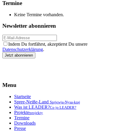
Termine
Keine Termine vorhanden.
Newsletter abonnieren
Indem Du fortfährst, akzeptierst Du unsere
Datenschutzerklärung
.
Menu
Startseite
Spree-Neiße-Land
Sprjewja-Nysa-kraj
Was ist LEADER?
Co jo LEADER?
Projekte
projekty
Termine
Downloads
Presse