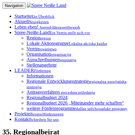
Zum
Navigation
Inhalt
springen
Startseite
Ein Überblick
Aktuell
Neuigkeiten
Leben eben!
Jugend-Ideenwettbewerb
Spree-Neiße-Land
Ein Verein stellt sich vor
Region
region
Lokale Aktionsgruppe
Lokalna akciska kupka
Verein
towaristwo
Organisation
organizacija
Ausschreibungen
wupisanja
Stellenangebote
LEADER
Förderung
Informationen
Regionale Entwicklungsstrategie
regionalna wuwijańska
strategija
Antragsverfahren
procedura póžedanja
Regionalbudget 2024
Regionalbudget 2026 „Miteinander mehr schaffen“
weitere Förderprogramme
dalšne spěchowańske programy
Projekte
Beispielförderungen
Kontakt
Schreiben Sie uns
35. Regionalbeirat