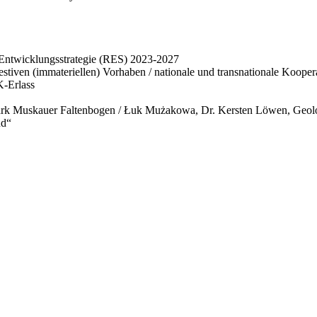
Entwicklungsstrategie (RES) 2023-2027
stiven (immateriellen) Vorhaben / nationale und transnationale Koope
-Erlass
rk Muskauer Faltenbogen / Łuk Mużakowa, Dr. Kersten Löwen, Geol
nd“