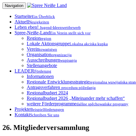
Zum
Navigation
Inhalt
springen
Startseite
Ein Überblick
Aktuell
Neuigkeiten
Leben eben!
Jugend-Ideenwettbewerb
Spree-Neiße-Land
Ein Verein stellt sich vor
Region
region
Lokale Aktionsgruppe
Lokalna akciska kupka
Verein
towaristwo
Organisation
organizacija
Ausschreibungen
wupisanja
Stellenangebote
LEADER
Förderung
Informationen
Regionale Entwicklungsstrategie
regionalna wuwijańska strat
Antragsverfahren
procedura póžedanja
Regionalbudget 2024
Regionalbudget 2026 „Miteinander mehr schaffen“
weitere Förderprogramme
dalšne spěchowańske programy
Projekte
Beispielförderungen
Kontakt
Schreiben Sie uns
26. Mitgliederversammlung