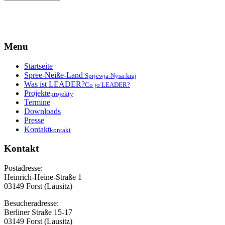
Menu
Startseite
Spree-Neiße-Land
Sprjewja-Nysa-kraj
Was ist LEADER?
Co jo LEADER?
Projekte
projekty
Termine
Downloads
Presse
Kontakt
kontakt
Kontakt
Postadresse:
Heinrich-Heine-Straße 1
03149 Forst (Lausitz)
Besucheradresse:
Berliner Straße 15-17
03149 Forst (Lausitz)