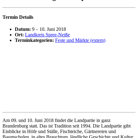
Termin Details
Datum:
9
–
10. Juni 2018
Ort:
Landkreis Spree-Neiße
Terminkategorien:
Feste und Märkte (extern)
Am 09. und 10. Juni 2018 findet die Landpartie in ganz
Brandenburg statt. Das ist Tradition seit 1994. Die Landpartie gibt
Einblicke in Höfe und Ställe, Fischteiche, Gärtnereien und
Baumschulen, in altes Brauchtum, ländliche Geschichte und Kultur.