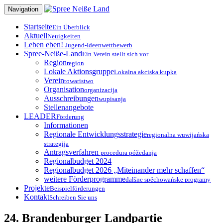
Zum
Navigation
Inhalt
springen
Startseite
Ein Überblick
Aktuell
Neuigkeiten
Leben eben!
Jugend-Ideenwettbewerb
Spree-Neiße-Land
Ein Verein stellt sich vor
Region
region
Lokale Aktionsgruppe
Lokalna akciska kupka
Verein
towaristwo
Organisation
organizacija
Ausschreibungen
wupisanja
Stellenangebote
LEADER
Förderung
Informationen
Regionale Entwicklungsstrategie
regionalna wuwijańska
strategija
Antragsverfahren
procedura póžedanja
Regionalbudget 2024
Regionalbudget 2026 „Miteinander mehr schaffen“
weitere Förderprogramme
dalšne spěchowańske programy
Projekte
Beispielförderungen
Kontakt
Schreiben Sie uns
24. Brandenburger Landpartie