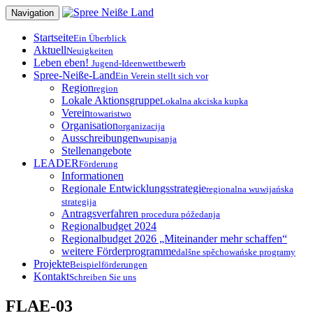
Zum
Navigation
Inhalt
springen
Startseite
Ein Überblick
Aktuell
Neuigkeiten
Leben eben!
Jugend-Ideenwettbewerb
Spree-Neiße-Land
Ein Verein stellt sich vor
Region
region
Lokale Aktionsgruppe
Lokalna akciska kupka
Verein
towaristwo
Organisation
organizacija
Ausschreibungen
wupisanja
Stellenangebote
LEADER
Förderung
Informationen
Regionale Entwicklungsstrategie
regionalna wuwijańska
strategija
Antragsverfahren
procedura póžedanja
Regionalbudget 2024
Regionalbudget 2026 „Miteinander mehr schaffen“
weitere Förderprogramme
dalšne spěchowańske programy
Projekte
Beispielförderungen
Kontakt
Schreiben Sie uns
FLAE-03