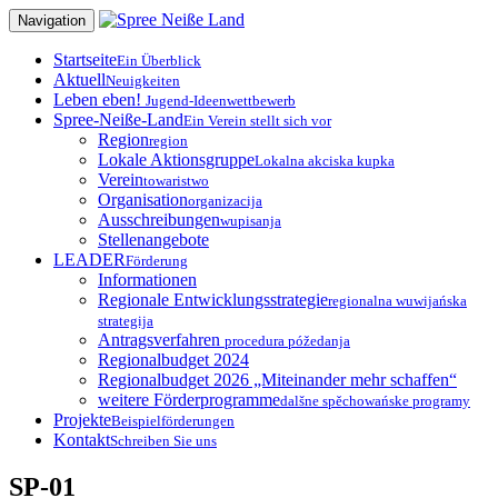
Zum
Navigation
Inhalt
springen
Startseite
Ein Überblick
Aktuell
Neuigkeiten
Leben eben!
Jugend-Ideenwettbewerb
Spree-Neiße-Land
Ein Verein stellt sich vor
Region
region
Lokale Aktionsgruppe
Lokalna akciska kupka
Verein
towaristwo
Organisation
organizacija
Ausschreibungen
wupisanja
Stellenangebote
LEADER
Förderung
Informationen
Regionale Entwicklungsstrategie
regionalna wuwijańska
strategija
Antragsverfahren
procedura póžedanja
Regionalbudget 2024
Regionalbudget 2026 „Miteinander mehr schaffen“
weitere Förderprogramme
dalšne spěchowańske programy
Projekte
Beispielförderungen
Kontakt
Schreiben Sie uns
SP-01