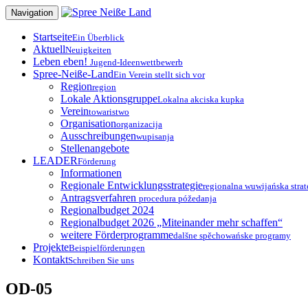
Zum
Navigation
Inhalt
springen
Startseite
Ein Überblick
Aktuell
Neuigkeiten
Leben eben!
Jugend-Ideenwettbewerb
Spree-Neiße-Land
Ein Verein stellt sich vor
Region
region
Lokale Aktionsgruppe
Lokalna akciska kupka
Verein
towaristwo
Organisation
organizacija
Ausschreibungen
wupisanja
Stellenangebote
LEADER
Förderung
Informationen
Regionale Entwicklungsstrategie
regionalna wuwijańska strat
Antragsverfahren
procedura póžedanja
Regionalbudget 2024
Regionalbudget 2026 „Miteinander mehr schaffen“
weitere Förderprogramme
dalšne spěchowańske programy
Projekte
Beispielförderungen
Kontakt
Schreiben Sie uns
OD-05