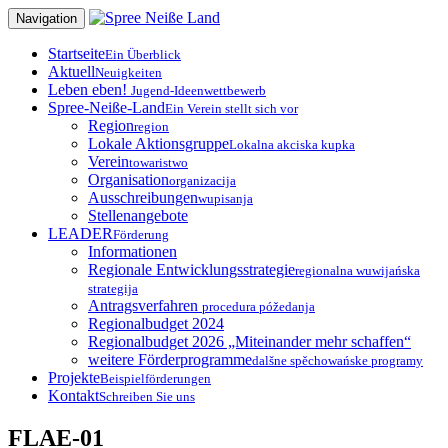
Zum
Navigation
Inhalt
springen
Startseite
Ein Überblick
Aktuell
Neuigkeiten
Leben eben!
Jugend-Ideenwettbewerb
Spree-Neiße-Land
Ein Verein stellt sich vor
Region
region
Lokale Aktionsgruppe
Lokalna akciska kupka
Verein
towaristwo
Organisation
organizacija
Ausschreibungen
wupisanja
Stellenangebote
LEADER
Förderung
Informationen
Regionale Entwicklungsstrategie
regionalna wuwijańska
strategija
Antragsverfahren
procedura póžedanja
Regionalbudget 2024
Regionalbudget 2026 „Miteinander mehr schaffen“
weitere Förderprogramme
dalšne spěchowańske programy
Projekte
Beispielförderungen
Kontakt
Schreiben Sie uns
FLAE-01