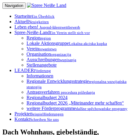
Zum
Navigation
Inhalt
springen
Startseite
Ein Überblick
Aktuell
Neuigkeiten
Leben eben!
Jugend-Ideenwettbewerb
Spree-Neiße-Land
Ein Verein stellt sich vor
Region
region
Lokale Aktionsgruppe
Lokalna akciska kupka
Verein
towaristwo
Organisation
organizacija
Ausschreibungen
wupisanja
Stellenangebote
LEADER
Förderung
Informationen
Regionale Entwicklungsstrategie
regionalna wuwijańska
strategija
Antragsverfahren
procedura póžedanja
Regionalbudget 2024
Regionalbudget 2026 „Miteinander mehr schaffen“
weitere Förderprogramme
dalšne spěchowańske programy
Projekte
Beispielförderungen
Kontakt
Schreiben Sie uns
Dach Wohnhaus, giebelständig,