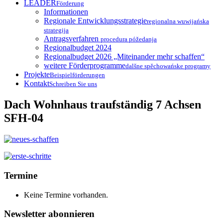
LEADER
Förderung
Informationen
Regionale Entwicklungsstrategie
regionalna wuwijańska
strategija
Antragsverfahren
procedura póžedanja
Regionalbudget 2024
Regionalbudget 2026 „Miteinander mehr schaffen“
weitere Förderprogramme
dalšne spěchowańske programy
Projekte
Beispielförderungen
Kontakt
Schreiben Sie uns
Dach Wohnhaus traufständig 7 Achsen
SFH-04
Termine
Keine Termine vorhanden.
Newsletter abonnieren