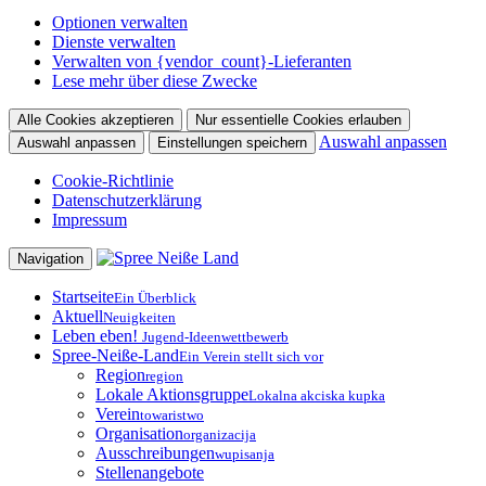
Optionen verwalten
Dienste verwalten
Verwalten von {vendor_count}-Lieferanten
Lese mehr über diese Zwecke
Alle Cookies akzeptieren
Nur essentielle Cookies erlauben
Auswahl anpassen
Auswahl anpassen
Einstellungen speichern
Cookie-Richtlinie
Datenschutzerklärung
Impressum
Zum
Navigation
Inhalt
springen
Startseite
Ein Überblick
Aktuell
Neuigkeiten
Leben eben!
Jugend-Ideenwettbewerb
Spree-Neiße-Land
Ein Verein stellt sich vor
Region
region
Lokale Aktionsgruppe
Lokalna akciska kupka
Verein
towaristwo
Organisation
organizacija
Ausschreibungen
wupisanja
Stellenangebote