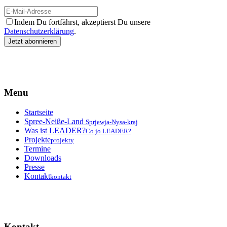
Indem Du fortfährst, akzeptierst Du unsere
Datenschutzerklärung
.
Menu
Startseite
Spree-Neiße-Land
Sprjewja-Nysa-kraj
Was ist LEADER?
Co jo LEADER?
Projekte
projekty
Termine
Downloads
Presse
Kontakt
kontakt
Kontakt