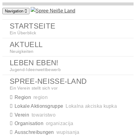
Zum
Navigation
Inhalt
springen
STARTSEITE
Ein Überblick
AKTUELL
Neuigkeiten
LEBEN EBEN!
Jugend-Ideenwettbewerb
SPREE-NEISSE-LAND
Ein Verein stellt sich vor
Region
region
Lokale Aktionsgruppe
Lokalna akciska kupka
Verein
towaristwo
Organisation
organizacija
Ausschreibungen
wupisanja