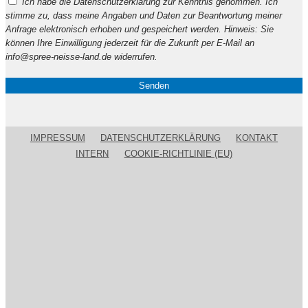
Ich habe die Datenschutzerklärung zur Kenntnis genommen. Ich
lasse
stimme zu, dass meine Angaben und Daten zur Beantwortung meiner
dieses
Anfrage elektronisch erhoben und gespeichert werden. Hinweis: Sie
Feld
können Ihre Einwilligung jederzeit für die Zukunft per E-Mail an
leer.
info@spree-neisse-land.de widerrufen.
IMPRESSUM
DATENSCHUTZERKLÄRUNG
KONTAKT
INTERN
COOKIE-RICHTLINIE (EU)