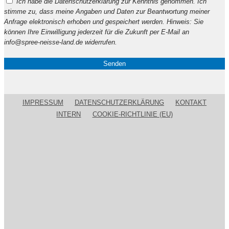
Ich habe die Datenschutzerklärung zur Kenntnis genommen. Ich
lasse
stimme zu, dass meine Angaben und Daten zur Beantwortung meiner
dieses
Anfrage elektronisch erhoben und gespeichert werden. Hinweis: Sie
Feld
können Ihre Einwilligung jederzeit für die Zukunft per E-Mail an
leer.
info@spree-neisse-land.de widerrufen.
IMPRESSUM
DATENSCHUTZERKLÄRUNG
KONTAKT
INTERN
COOKIE-RICHTLINIE (EU)