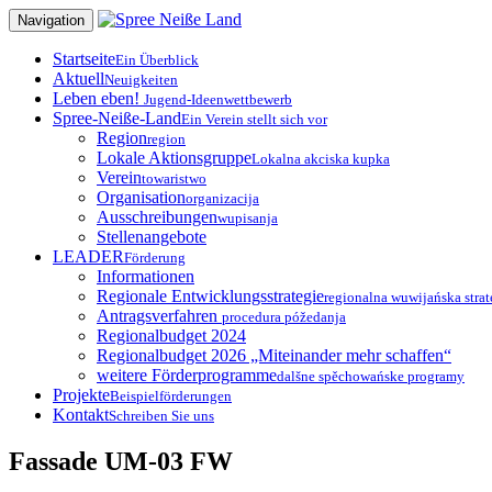
Zum
Navigation
Inhalt
springen
Startseite
Ein Überblick
Aktuell
Neuigkeiten
Leben eben!
Jugend-Ideenwettbewerb
Spree-Neiße-Land
Ein Verein stellt sich vor
Region
region
Lokale Aktionsgruppe
Lokalna akciska kupka
Verein
towaristwo
Organisation
organizacija
Ausschreibungen
wupisanja
Stellenangebote
LEADER
Förderung
Informationen
Regionale Entwicklungsstrategie
regionalna wuwijańska strat
Antragsverfahren
procedura póžedanja
Regionalbudget 2024
Regionalbudget 2026 „Miteinander mehr schaffen“
weitere Förderprogramme
dalšne spěchowańske programy
Projekte
Beispielförderungen
Kontakt
Schreiben Sie uns
Fassade UM-03 FW