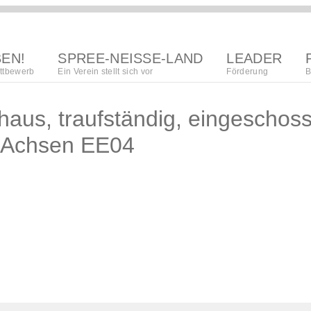
BEN!
SPREE-NEISSE-LAND
LEADER
ttbewerb
Ein Verein stellt sich vor
Förderung
B
region
us, traufständig, eingeschos
Lokalna akciska
 Achsen EE04
kupka
regionalna
wuwijańska
towaristwo
strategija
organizacija
procedura
póžedanja
wupisanja