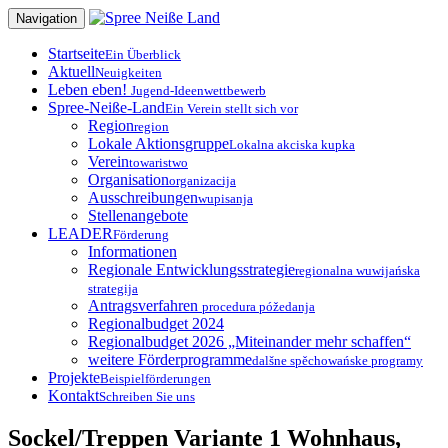
Zum
Navigation
Inhalt
springen
Startseite
Ein Überblick
Aktuell
Neuigkeiten
Leben eben!
Jugend-Ideenwettbewerb
Spree-Neiße-Land
Ein Verein stellt sich vor
Region
region
Lokale Aktionsgruppe
Lokalna akciska kupka
Verein
towaristwo
Organisation
organizacija
Ausschreibungen
wupisanja
Stellenangebote
LEADER
Förderung
Informationen
Regionale Entwicklungsstrategie
regionalna wuwijańska
strategija
Antragsverfahren
procedura póžedanja
Regionalbudget 2024
Regionalbudget 2026 „Miteinander mehr schaffen“
weitere Förderprogramme
dalšne spěchowańske programy
Projekte
Beispielförderungen
Kontakt
Schreiben Sie uns
Sockel/Treppen Variante 1 Wohnhaus,