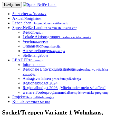
Zum
Navigation
Inhalt
springen
Startseite
Ein Überblick
Aktuell
Neuigkeiten
Leben eben!
Jugend-Ideenwettbewerb
Spree-Neiße-Land
Ein Verein stellt sich vor
Region
region
Lokale Aktionsgruppe
Lokalna akciska kupka
Verein
towaristwo
Organisation
organizacija
Ausschreibungen
wupisanja
Stellenangebote
LEADER
Förderung
Informationen
Regionale Entwicklungsstrategie
regionalna wuwijańska
strategija
Antragsverfahren
procedura póžedanja
Regionalbudget 2024
Regionalbudget 2026 „Miteinander mehr schaffen“
weitere Förderprogramme
dalšne spěchowańske programy
Projekte
Beispielförderungen
Kontakt
Schreiben Sie uns
Sockel/Treppen Variante 1 Wohnhaus,