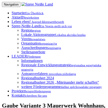
Zum
Navigation
Inhalt
springen
Startseite
Ein Überblick
Aktuell
Neuigkeiten
Leben eben!
Jugend-Ideenwettbewerb
Spree-Neiße-Land
Ein Verein stellt sich vor
Region
region
Lokale Aktionsgruppe
Lokalna akciska kupka
Verein
towaristwo
Organisation
organizacija
Ausschreibungen
wupisanja
Stellenangebote
LEADER
Förderung
Informationen
Regionale Entwicklungsstrategie
regionalna wuwijańska
strategija
Antragsverfahren
procedura póžedanja
Regionalbudget 2024
Regionalbudget 2026 „Miteinander mehr schaffen“
weitere Förderprogramme
dalšne spěchowańske programy
Projekte
Beispielförderungen
Kontakt
Schreiben Sie uns
Gaube Variante 3 Mauerwerk Wohnhaus,