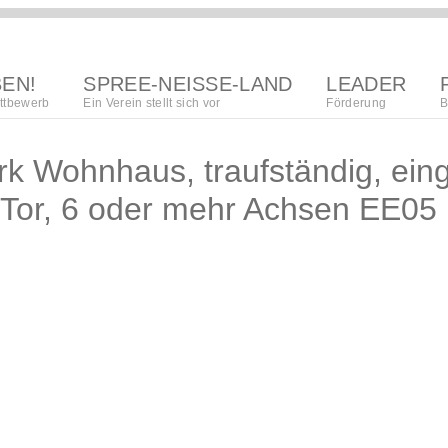
BEN!
SPREE-NEISSE-LAND
LEADER
ttbewerb
Ein Verein stellt sich vor
Förderung
B
region
k Wohnhaus, traufständig, ein
Lokalna akciska
 Tor, 6 oder mehr Achsen EE05
kupka
regionalna
wuwijańska
towaristwo
strategija
organizacija
procedura
póžedanja
wupisanja