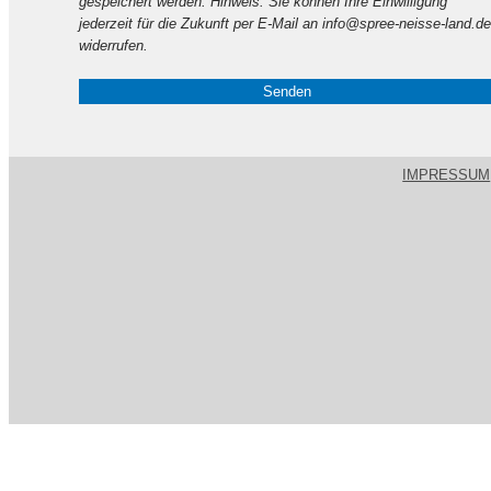
gespeichert werden. Hinweis: Sie können Ihre Einwilligung
leer.
jederzeit für die Zukunft per E-Mail an info@spree-neisse-land.de
widerrufen.
IMPRESSUM