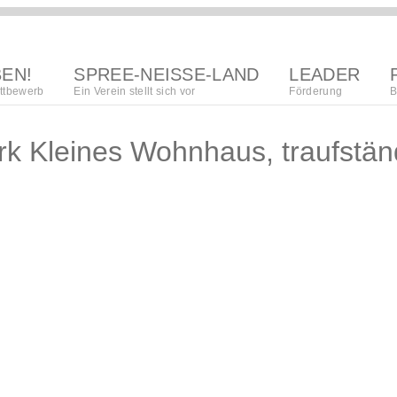
BEN!
SPREE-NEISSE-LAND
LEADER
ttbewerb
Ein Verein stellt sich vor
Förderung
B
region
 Kleines Wohnhaus, traufständ
Lokalna akciska
kupka
regionalna
wuwijańska
towaristwo
strategija
organizacija
procedura
póžedanja
wupisanja