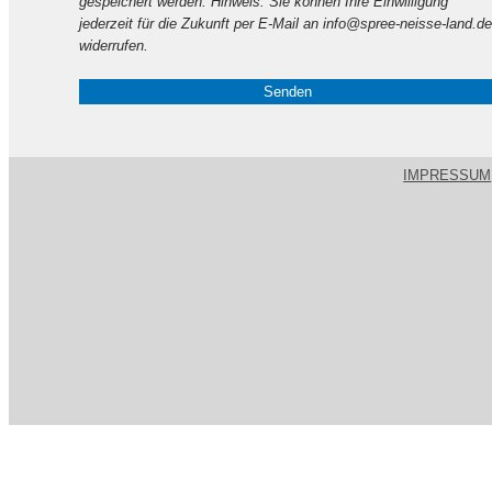
gespeichert werden. Hinweis: Sie können Ihre Einwilligung
leer.
jederzeit für die Zukunft per E-Mail an info@spree-neisse-land.de
widerrufen.
IMPRESSUM