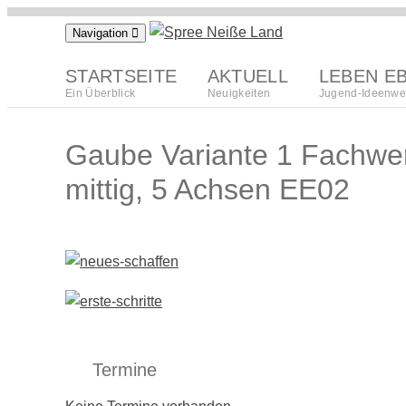
Zum
Navigation
Inhalt
springen
STARTSEITE
AKTUELL
LEBEN E
Ein Überblick
Neuigkeiten
Jugend-Ideenwe
Gaube Variante 1 Fachwerk
mittig, 5 Achsen EE02
Termine