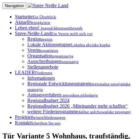
Zum
Navigation
Inhalt
springen
Startseite
Ein Überblick
Aktuell
Neuigkeiten
Leben eben!
Jugend-Ideenwettbewerb
Spree-Neiße-Land
Ein Verein stellt sich vor
Region
region
Lokale Aktionsgruppe
Lokalna akciska kupka
Verein
towaristwo
Organisation
organizacija
Ausschreibungen
wupisanja
Stellenangebote
LEADER
Förderung
Informationen
Regionale Entwicklungsstrategie
regionalna wuwijańska
strategija
Antragsverfahren
procedura póžedanja
Regionalbudget 2024
Regionalbudget 2026 „Miteinander mehr schaffen“
weitere Förderprogramme
dalšne spěchowańske programy
Projekte
Beispielförderungen
Kontakt
Schreiben Sie uns
Tür Variante 5 Wohnhaus, traufständig,