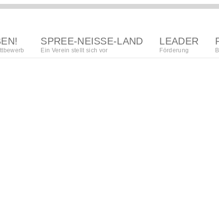
BEN!
SPREE-NEISSE-LAND
LEADER
ttbewerb
Ein Verein stellt sich vor
Förderung
B
region
Lokalna akciska
kupka
regionalna
wuwijańska
towaristwo
strategija
organizacija
procedura
póžedanja
wupisanja