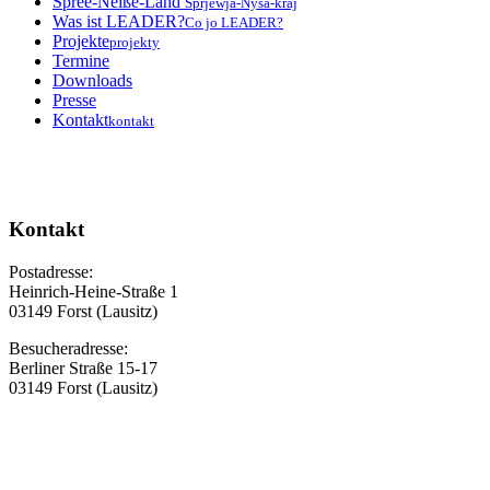
Spree-Neiße-Land
Sprjewja-Nysa-kraj
Was ist LEADER?
Co jo LEADER?
Projekte
projekty
Termine
Downloads
Presse
Kontakt
kontakt
Kontakt
Postadresse:
Heinrich-Heine-Straße 1
03149 Forst (Lausitz)
Besucheradresse:
Berliner Straße 15-17
03149 Forst (Lausitz)