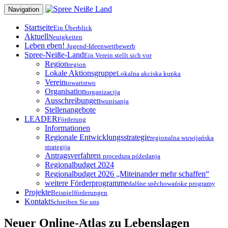
Zum
Navigation
Inhalt
springen
Startseite
Ein Überblick
Aktuell
Neuigkeiten
Leben eben!
Jugend-Ideenwettbewerb
Spree-Neiße-Land
Ein Verein stellt sich vor
Region
region
Lokale Aktionsgruppe
Lokalna akciska kupka
Verein
towaristwo
Organisation
organizacija
Ausschreibungen
wupisanja
Stellenangebote
LEADER
Förderung
Informationen
Regionale Entwicklungsstrategie
regionalna wuwijańska
strategija
Antragsverfahren
procedura póžedanja
Regionalbudget 2024
Regionalbudget 2026 „Miteinander mehr schaffen“
weitere Förderprogramme
dalšne spěchowańske programy
Projekte
Beispielförderungen
Kontakt
Schreiben Sie uns
Neuer Online-Atlas zu Lebenslagen