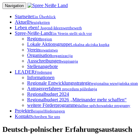
Zum
Navigation
Inhalt
springen
Startseite
Ein Überblick
Aktuell
Neuigkeiten
Leben eben!
Jugend-Ideenwettbewerb
Spree-Neiße-Land
Ein Verein stellt sich vor
Region
region
Lokale Aktionsgruppe
Lokalna akciska kupka
Verein
towaristwo
Organisation
organizacija
Ausschreibungen
wupisanja
Stellenangebote
LEADER
Förderung
Informationen
Regionale Entwicklungsstrategie
regionalna wuwijańska strat
Antragsverfahren
procedura póžedanja
Regionalbudget 2024
Regionalbudget 2026 „Miteinander mehr schaffen“
weitere Förderprogramme
dalšne spěchowańske programy
Projekte
Beispielförderungen
Kontakt
Schreiben Sie uns
Deutsch-polnischer Erfahrungsaustausch