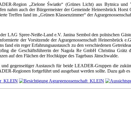
EADER-Region „Zielone Światło“ (Grünes Licht) aus Bytnica und
ffen nahm auch der Bürgermeister der Gemeinde Heinersbrück Horst G
erte Treffen fand im „Grünen Klassenzimmer“ der Agrargenossenschaft 
zende der LAG Spree-Neiße-Land e.V. Janina Sembol den polnischen G
formierte der Vorsitzende der Agrargenossenschaft Heinersbrück e.G
ens fand ein reger Erfahrungsaustausch zu den verschiedenen Getreidear
ing die Geschäftsführerin der Nagola Re GmbH Christina Grätz die 
nzen auf den Flächen der Hochkippe des Tagebaus Jänschwalde.
 und gegenseitiger Austausch für beide LEADER-Gruppen die zukünfti
DER-Regionen fortgeführt und ausgebaut werden sollte. Dazu gab es v