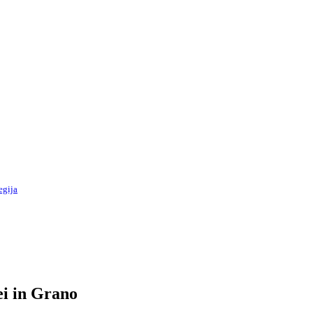
egija
ei in Grano