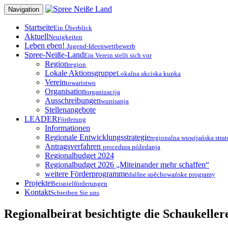
Zum
Navigation
Inhalt
springen
Startseite
Ein Überblick
Aktuell
Neuigkeiten
Leben eben!
Jugend-Ideenwettbewerb
Spree-Neiße-Land
Ein Verein stellt sich vor
Region
region
Lokale Aktionsgruppe
Lokalna akciska kupka
Verein
towaristwo
Organisation
organizacija
Ausschreibungen
wupisanja
Stellenangebote
LEADER
Förderung
Informationen
Regionale Entwicklungsstrategie
regionalna wuwijańska strat
Antragsverfahren
procedura póžedanja
Regionalbudget 2024
Regionalbudget 2026 „Miteinander mehr schaffen“
weitere Förderprogramme
dalšne spěchowańske programy
Projekte
Beispielförderungen
Kontakt
Schreiben Sie uns
Regionalbeirat besichtigte die Schaukeller