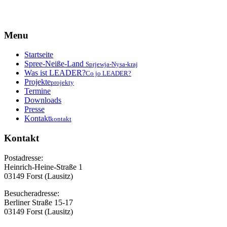
Menu
Startseite
Spree-Neiße-Land
Sprjewja-Nysa-kraj
Was ist LEADER?
Co jo LEADER?
Projekte
projekty
Termine
Downloads
Presse
Kontakt
kontakt
Kontakt
Postadresse:
Heinrich-Heine-Straße 1
03149 Forst (Lausitz)
Besucheradresse:
Berliner Straße 15-17
03149 Forst (Lausitz)