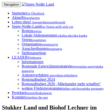
Zum
Navigation
Inhalt
springen
Startseite
Ein Überblick
Aktuell
Neuigkeiten
Leben eben!
Jugend-Ideenwettbewerb
Spree-Neiße-Land
Ein Verein stellt sich vor
Region
region
Lokale Aktionsgruppe
Lokalna akciska kupka
Verein
towaristwo
Organisation
organizacija
Ausschreibungen
wupisanja
Stellenangebote
LEADER
Förderung
Informationen
Regionale Entwicklungsstrategie
regionalna wuwijańska
strategija
Antragsverfahren
procedura póžedanja
Regionalbudget 2024
Regionalbudget 2026 „Miteinander mehr schaffen“
weitere Förderprogramme
dalšne spěchowańske programy
Projekte
Beispielförderungen
Kontakt
Schreiben Sie uns
Stukker Land und Biohof Lechner im