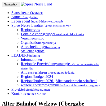
Zum
Navigation
Inhalt
springen
Startseite
Ein Überblick
Aktuell
Neuigkeiten
Leben eben!
Jugend-Ideenwettbewerb
Spree-Neiße-Land
Ein Verein stellt sich vor
Region
region
Lokale Aktionsgruppe
Lokalna akciska kupka
Verein
towaristwo
Organisation
organizacija
Ausschreibungen
wupisanja
Stellenangebote
LEADER
Förderung
Informationen
Regionale Entwicklungsstrategie
regionalna wuwijańska
strategija
Antragsverfahren
procedura póžedanja
Regionalbudget 2024
Regionalbudget 2026 „Miteinander mehr schaffen“
weitere Förderprogramme
dalšne spěchowańske programy
Projekte
Beispielförderungen
Kontakt
Schreiben Sie uns
Alter Bahnhof Welzow (Übergabe